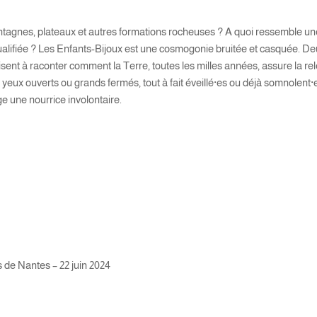
tagnes, plateaux et autres formations rocheuses ? A quoi ressemble un
qualifiée ? Les Enfants-Bijoux est une cosmogonie bruitée et casquée. D
uffisent à raconter comment la Terre, toutes les milles années, assure la re
s yeux ouverts ou grands fermés, tout à fait éveillé·es ou déjà somnolent·
ge une nourrice involontaire.
 de Nantes – 22 juin 2024