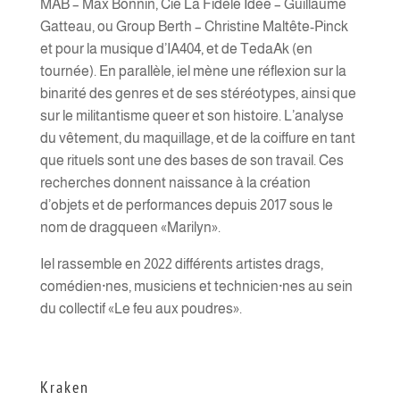
MAB – Max Bonnin, Cie La Fidèle Idée – Guillaume
Gatteau, ou Group Berth – Christine Maltête-Pinck
et pour la musique d’IA404, et de TedaAk (en
tournée). En parallèle, iel mène une réflexion sur la
binarité des genres et de ses stéréotypes, ainsi que
sur le militantisme queer et son histoire. L’analyse
du vêtement, du maquillage, et de la coiffure en tant
que rituels sont une des bases de son travail. Ces
recherches donnent naissance à la création
d’objets et de performances depuis 2017 sous le
nom de dragqueen «Marilyn».
Iel rassemble en 2022 différents artistes drags,
comédien·nes, musiciens et technicien·nes au sein
du collectif «Le feu aux poudres».
Kraken