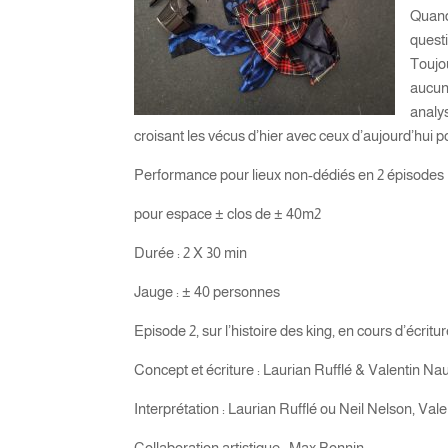
Quand 
questi
Toujou
aucun
analys
croisant les vécus d’hier avec ceux d’aujourd’hui p
Performance pour lieux non-dédiés en 2 épisodes
pour espace ± clos de ± 40m2
Durée : 2 X 30 min
Jauge : ± 40 personnes
Episode 2, sur l’histoire des king, en cours d’écritu
Concept et écriture : Laurian Rufflé & Valentin Nau
Interprétation : Laurian Rufflé ou Neil Nelson, Val
Collaboration artistique : Max Bonnin