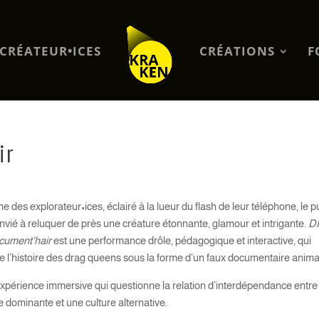
CRÉATEUR•ICES
CRÉATIONS
F
ir
des explorateur•ices, éclairé à la lueur du flash de leur téléphone, le p
nvié à reluquer de près une créature étonnante, glamour et intrigante.
D
ocument’hair
est une performance drôle, pédagogique et interactive, qui
e l’histoire des drag queens sous la forme d’un faux documentaire animal
xpérience immersive qui questionne la relation d’interdépendance entre
e dominante et une culture alternative.