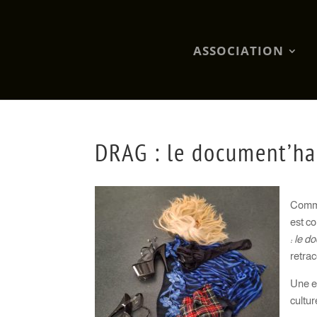
ASSOCIATION
DRAG : le document’ha
Comme 
est co
: le d
retrac
Une e
cultur